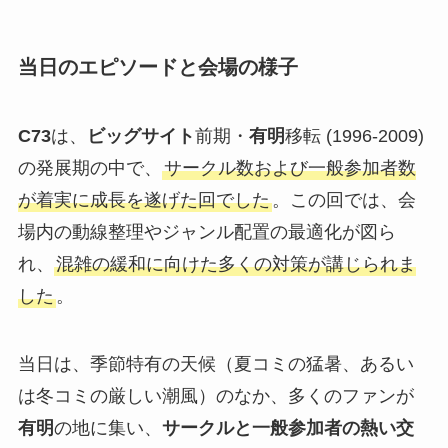
当日のエピソードと会場の様子
C73
は、
ビッグサイト
前期・
有明
移転 (1996-2009)
の発展期の中で、
サークル数および一般参加者数
が着実に成長を遂げた回でした
。この回では、会
場内の動線整理やジャンル配置の最適化が図ら
れ、
混雑の緩和に向けた多くの対策が講じられま
した
。
当日は、季節特有の天候（夏コミの猛暑、あるい
は冬コミの厳しい潮風）のなか、多くのファンが
有明
の地に集い、
サークルと一般参加者の熱い交