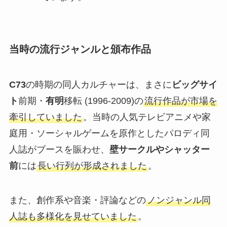
当時の流行ジャンルと頒布作品
C73
の時期の同人カルチャーは、まさに
ビッグサイ
ト
前期・
有明
移転 (1996-2009)の
流行作品が市場を
牽引していました
。当時の人気テレビアニメや家
庭用・ソーシャルゲームを原作としたパロディ同
人誌がブースを賑わせ、
壁サークルやシャッター
前
には
長い行列が形成されました
。
また、創作系や音楽・評論などの
ノンジャンル同
人誌も多様化を見せていました
。