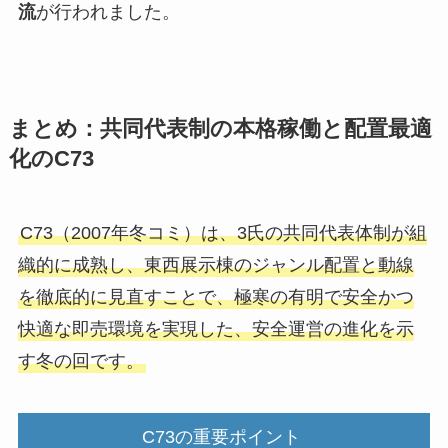
流
が行われました。
まとめ：共同代表制の本格稼働と配置最適
化のC73
C73（2007年冬コミ）は、3氏の共同代表体制が組
織的に成熟し、東西展示棟のジャンル配置と動線
を徹底的に見直すことで、極寒の有明で安全かつ
快適な即売環境を実現した、安全運営の進化を示
す冬の回です。
C73の重要ポイント