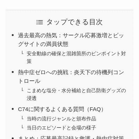
タップできる目次
過去最高の熱気：サークル応募激増とビッ
グサイトの満員状態
安全動線の確保と混雑箇所のピンポイント対
策
熱中症ゼロへの挑戦：炎天下の待機列コン
トロール
こまめな塩分・水分補給と自己防衛グッズの
浸透
C74に関するよくある質問（FAQ）
当時の流行ジャンルと頒布作品
当日のエピソードと会場の様子
まとめ：応募最高記録と救護・熱中症対策