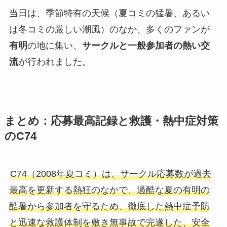
当日は、季節特有の天候（夏コミの猛暑、あるい
は冬コミの厳しい潮風）のなか、多くのファンが
有明
の地に集い、
サークルと一般参加者の熱い交
流
が行われました。
まとめ：応募最高記録と救護・熱中症対策
のC74
C74（2008年夏コミ）は、サークル応募数が過去
最高を更新する熱狂のなかで、過酷な夏の有明の
酷暑から参加者を守るため、徹底した熱中症予防
と迅速な救護体制を敷き無事故で完遂した、安全