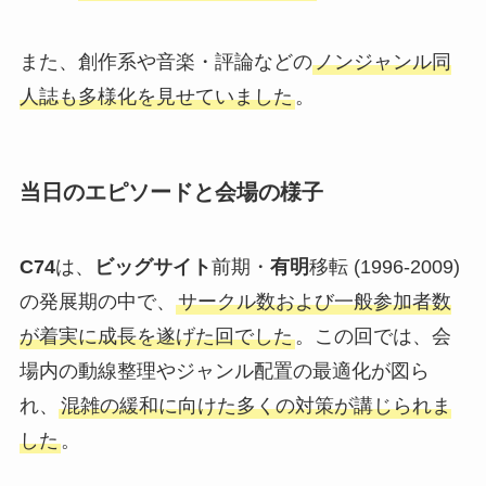
また、創作系や音楽・評論などの
ノンジャンル同
人誌も多様化を見せていました
。
当日のエピソードと会場の様子
C74
は、
ビッグサイト
前期・
有明
移転 (1996-2009)
の発展期の中で、
サークル数および一般参加者数
が着実に成長を遂げた回でした
。この回では、会
場内の動線整理やジャンル配置の最適化が図ら
れ、
混雑の緩和に向けた多くの対策が講じられま
した
。