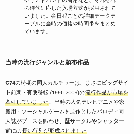
やリストバンドの着用など、それぞれ
の時代に応じた入場方式が採用されて
いました。各日程ごとの詳細データテ
ーブルに当時の価格や時間帯をまとめ
ています。
当時の流行ジャンルと頒布作品
C74
の時期の同人カルチャーは、まさに
ビッグサイ
ト
前期・
有明
移転 (1996-2009)の
流行作品が市場を
牽引していました
。当時の人気テレビアニメや家
庭用・ソーシャルゲームを原作としたパロディ同
人誌がブースを賑わせ、
壁サークルやシャッター
前
には
長い行列が形成されました
。