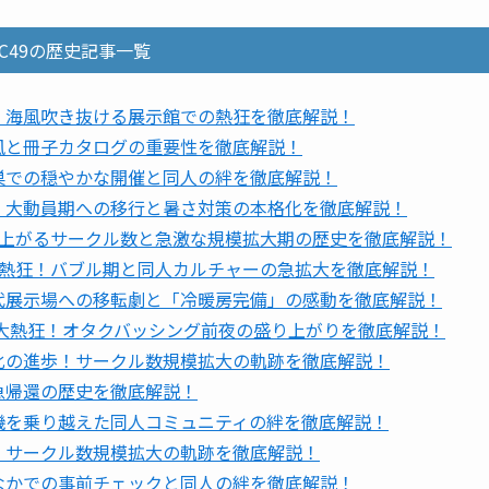
〜C49の歴史記事一覧
！海風吹き抜ける展示館での熱狂を徹底解説！
風と冊子カタログの重要性を徹底解説！
巣での穏やかな開催と同人の絆を徹底解説！
！大動員期への移行と暑さ対策の本格化を徹底解説！
れ上がるサークル数と急激な規模拡大期の歴史を徹底解説！
大熱狂！バブル期と同人カルチャーの急拡大を徹底解説！
近代展示場への移転劇と「冷暖房完備」の感動を徹底解説！
での大熱狂！オタクバッシング前夜の盛り上がりを徹底解説！
化の進歩！サークル数規模拡大の軌跡を徹底解説！
急帰還の歴史を徹底解説！
機を乗り越えた同人コミュニティの絆を徹底解説！
！サークル数規模拡大の軌跡を徹底解説！
なかでの事前チェックと同人の絆を徹底解説！