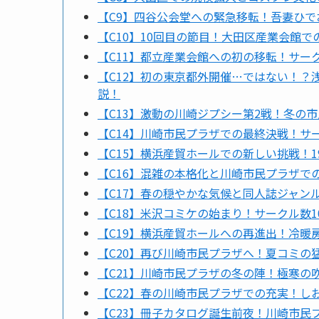
【C9】四谷公会堂への緊急移転！吾妻ひ
【C10】10回目の節目！大田区産業会館
【C11】都立産業会館への初の移転！サー
【C12】初の東京都外開催…ではない！
説！
【C13】激動の川崎ジプシー第2戦！冬の
【C14】川崎市民プラザでの最終決戦！サ
【C15】横浜産貿ホールでの新しい挑戦！
【C16】混雑の本格化と川崎市民プラザで
【C17】春の穏やかな気候と同人誌ジャン
【C18】米沢コミケの始まり！サークル数
【C19】横浜産貿ホールへの再進出！冷暖
【C20】再び川崎市民プラザへ！夏コミの
【C21】川崎市民プラザの冬の陣！極寒の
【C22】春の川崎市民プラザでの充実！し
【C23】冊子カタログ誕生前夜！川崎市民