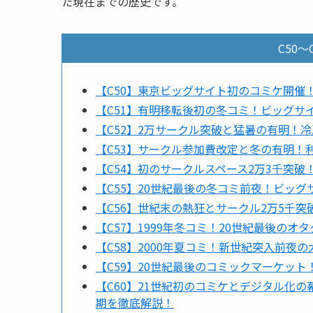
た現在までの歴史です。
C50
【C50】東京ビッグサイト初のコミケ開催
【C51】有明移転後初の冬コミ！ビッグサ
【C52】2万サークル突破と猛暑の有明！
【C53】サークル参加費改定と冬の有明！
【C54】初のサークルスペース2万3千突
【C55】20世紀最後の冬コミ前夜！ビッ
【C56】世紀末の熱狂とサークル2万5千
【C57】1999年冬コミ！20世紀最後のオ
【C58】2000年夏コミ！新世紀突入前
【C59】20世紀最後のコミックマーケッ
【C60】21世紀初のコミケとデジタル化
期を徹底解説！