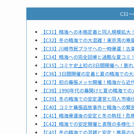
C31
【C31】晴海への本格定着と同人規模拡大
【C32】冬の晴海での大混雑！東京湾の寒
【C33】川崎市民プラザへの一時帰還！古
【C34】晴海への完全回帰と過酷な夏コミ
【C35】コミケ史上初の3日間開催へ！膨
【C36】3日間開催の定着と夏の晴海での
【C37】初の幕張メッセ開催！晴海から
【C38】1990年代の幕開けと夏の晴海
【C39】冬の晴海での安定運営と同人市場
【C40】コミケ幕張追放事件と晴海への緊
【C41】晴海帰還後の安定と冬の熱狂！危
【C42】晴海での安定開催と表現の多様化
【C43】冬の晴海での混雑と安定！寒風の