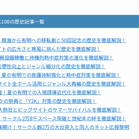
〜C108の歴史記事一覧
！晴海から有明への移転劇と50回記念の歴史を徹底解説！
イトの広大さと寒風に挑んだ歴史を徹底解説！
冷房設備稼働と待機列熱中症対策の進化を徹底解説！
利便性向上とジャンル細分化の歴史を徹底解説！
破！夏の有明での救護体制強化と熱中症対策を徹底解説！
グサイト全ホール活用とジャンル大再編の歴史を徹底解説！
突破！夏の有明での入場誘導近代化を徹底解説！
タクの祭典と「Y2K」対策の歴史を徹底解説！
夜の大熱狂とビッグサイトのサマーサバイバルを徹底解説！
ト！サークル2万8千スペース突破と世紀末の絆を徹底解説！
の幕開け！サークル数2万の大台突入と同人のネット広報黎明