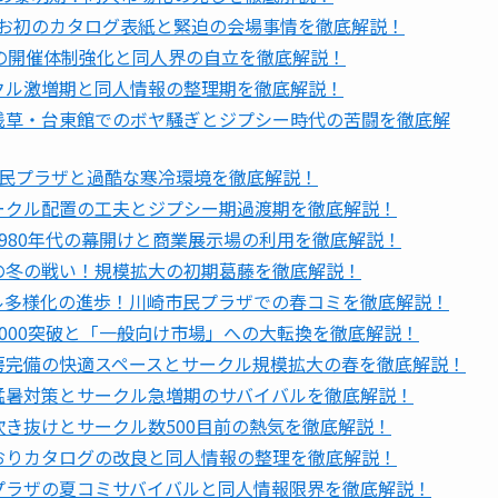
でお初のカタログ表紙と緊迫の会場事情を徹底解説！
での開催体制強化と同人界の自立を徹底解説！
クル激増期と同人情報の整理期を徹底解説！
？浅草・台東館でのボヤ騒ぎとジプシー時代の苦闘を徹底解
市民プラザと過酷な寒冷環境を徹底解説！
ークル配置の工夫とジプシー期過渡期を徹底解説！
1980年代の幕開けと商業展示場の利用を徹底解説！
の冬の戦い！規模拡大の初期葛藤を徹底解説！
ル多様化の進歩！川崎市民プラザでの春コミを徹底解説！
1000突破と「一般向け市場」への大転換を徹底解説！
房完備の快適スペースとサークル規模拡大の春を徹底解説！
猛暑対策とサークル急増期のサバイバルを徹底解説！
吹き抜けとサークル数500目前の熱気を徹底解説！
おりカタログの改良と同人情報の整理を徹底解説！
プラザの夏コミサバイバルと同人情報限界を徹底解説！