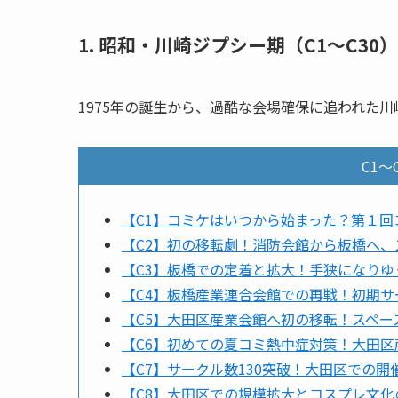
1. 昭和・川崎ジプシー期（C1〜C30）
1975年の誕生から、過酷な会場確保に追われた
C1〜
【C1】コミケはいつから始まった？第１
【C2】初の移転劇！消防会館から板橋へ
【C3】板橋での定着と拡大！手狭になり
【C4】板橋産業連合会館での再戦！初期
【C5】大田区産業会館へ初の移転！スペ
【C6】初めての夏コミ熱中症対策！大田
【C7】サークル数130突破！大田区での
【C8】大田区での規模拡大とコスプレ文