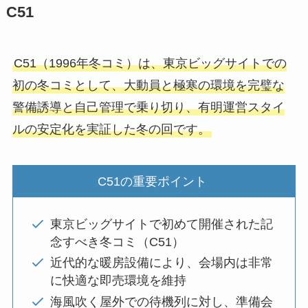
C51
C51（1996年冬コミ）は、東京ビッグサイトでの
初の冬コミとして、大動員と極寒の環境を完璧な
警備誘導と自己管理で乗り切り、有明運営スタイ
ルの安定化を実証した冬の回です。
C51の重要ポイント
東京ビッグサイトで初めて開催された記
念すべき冬コミ（C51）
近代的な暖房設備により、会場内は非常
に快適な即売環境を維持
海風吹く屋外での待機列に対し、準備会