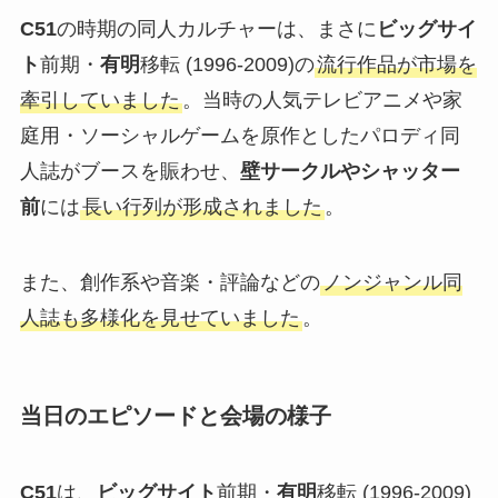
C51
の時期の同人カルチャーは、まさに
ビッグサイ
ト
前期・
有明
移転 (1996-2009)の
流行作品が市場を
牽引していました
。当時の人気テレビアニメや家
庭用・ソーシャルゲームを原作としたパロディ同
人誌がブースを賑わせ、
壁サークルやシャッター
前
には
長い行列が形成されました
。
また、創作系や音楽・評論などの
ノンジャンル同
人誌も多様化を見せていました
。
当日のエピソードと会場の様子
C51
は、
ビッグサイト
前期・
有明
移転 (1996-2009)