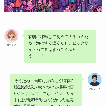
有明に移転して初めての冬コミだ
ね！海のすぐ近くだし、ビッグサ
有明まい
イトって冬はすっごく寒そ
う……！
そうだね、当時は海の近く特有の
強烈な潮風が吹きつける極寒の闘
草壁シトヒ
いだったんだ。でも、ビッグサイ
トには晴海時代にはなかった画期