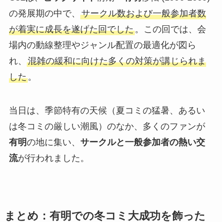
の発展期の中で、
サークル数および一般参加者数
が着実に成長を遂げた回でした
。この回では、会
場内の動線整理やジャンル配置の最適化が図ら
れ、
混雑の緩和に向けた多くの対策が講じられま
した
。
当日は、季節特有の天候（夏コミの猛暑、あるい
は冬コミの厳しい潮風）のなか、多くのファンが
有明
の地に集い、
サークルと一般参加者の熱い交
流
が行われました。
まとめ：有明での冬コミ大成功を飾った