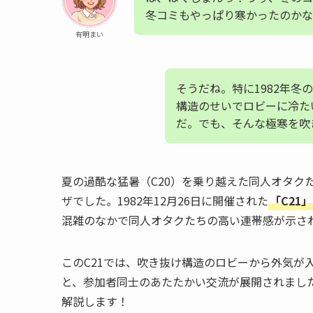
冬コミもやっぱり寒かったのかな
有明まい
そうだね。特に1982年冬
構造のせいでロビーに冷た
だ。でも、そんな極寒を吹
夏の過酷な猛暑（C20）を乗り越えた同人オタク
ザでした。1982年12月26日に開催された
「C21」
混雑のなかで同人オタクたちの高い連帯感が示さ
このC21では、吹き抜け構造のロビーから外気が
と、参加者同士のあたたかい交流が展開されました
解説します！