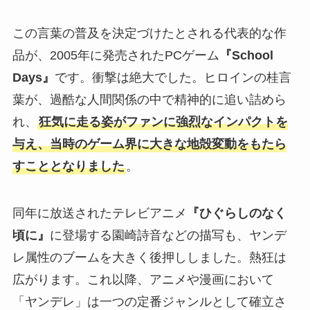
この言葉の普及を決定づけたとされる代表的な作
品が、2005年に発売されたPCゲーム
『School
Days』
です。衝撃は絶大でした。ヒロインの桂言
葉が、過酷な人間関係の中で精神的に追い詰めら
れ、
狂気に走る姿がファンに強烈なインパクトを
与え、当時のゲーム界に大きな地殻変動をもたら
すこととなりました
。
同年に放送されたテレビアニメ
『ひぐらしのなく
頃に』
に登場する園崎詩音などの描写も、ヤンデ
レ属性のブームを大きく後押ししました。熱狂は
広がります。これ以降、アニメや漫画において
「ヤンデレ」は一つの定番ジャンルとして確立さ