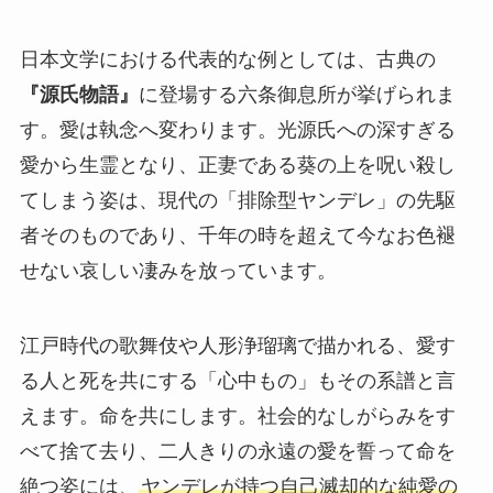
日本文学における代表的な例としては、古典の
『源氏物語』
に登場する六条御息所が挙げられま
す。愛は執念へ変わります。光源氏への深すぎる
愛から生霊となり、正妻である葵の上を呪い殺し
てしまう姿は、現代の「排除型ヤンデレ」の先駆
者そのものであり、千年の時を超えて今なお色褪
せない哀しい凄みを放っています。
江戸時代の歌舞伎や人形浄瑠璃で描かれる、愛す
る人と死を共にする「心中もの」もその系譜と言
えます。命を共にします。社会的なしがらみをす
べて捨て去り、二人きりの永遠の愛を誓って命を
絶つ姿には、
ヤンデレが持つ自己滅却的な純愛の