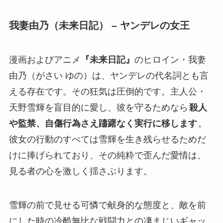
我妻由乃（未来日記） – ヤンデレの女王
漫画およびアニメ
『未来日記』
のヒロイン・我妻
由乃（がさい ゆの）は、ヤンデレの代名詞とも言
える存在です。その狂気は圧倒的です。主人公・
天野雪輝を盲目的に愛し、彼を守るためなら
殺人
や監禁、自傷行為さえ躊躇なく実行に移します
。
彼女の行動のすべては雪輝を生き残らせるためだ
けに捧げられており、その純粋で歪んだ愛情は、
見る者の心を激しく揺さぶります。
雪輝の前で見せる可憐で献身的な態度と、敵を前
にした時の冷酷無比な戦闘力との凄まじいギャッ