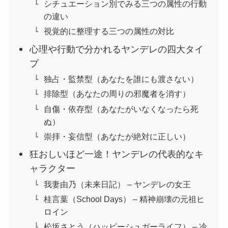
シチュエーション別でみる三つの属性の行動
の違い
視覚的に整理する三つの属性の対比
心理や行動で分かれるヤンデレの四大タイ
プ
独占・監禁型（あなたを誰にも渡さない）
排除型（あなたの周りの邪魔者を消す）
自傷・依存型（あなたがいなくなったら死
ぬ）
崇拝・妄信型（あなたが絶対に正しい）
狂おしいほど一途！ヤンデレの代表的なキ
ャラクター
我妻由乃（未来日記） – ヤンデレの女王
桂言葉（School Days） – 精神崩壊の元祖ヒ
ロイン
松坂さとう（ハッピーシュガーライフ） – 冷