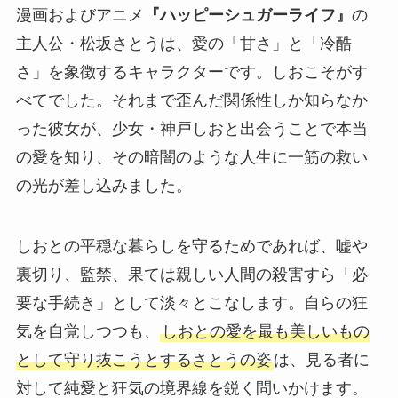
漫画およびアニメ
『ハッピーシュガーライフ』
の
主人公・松坂さとうは、愛の「甘さ」と「冷酷
さ」を象徴するキャラクターです。しおこそがす
べてでした。それまで歪んだ関係性しか知らなか
った彼女が、少女・神戸しおと出会うことで本当
の愛を知り、その暗闇のような人生に一筋の救い
の光が差し込みました。
しおとの平穏な暮らしを守るためであれば、嘘や
裏切り、監禁、果ては親しい人間の殺害すら「必
要な手続き」として淡々とこなします。自らの狂
気を自覚しつつも、
しおとの愛を最も美しいもの
として守り抜こうとするさとうの姿
は、見る者に
対して純愛と狂気の境界線を鋭く問いかけます。