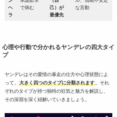
ン
承認欲求
（自
ル、情緒不安定
ヘ
で病む
己）が
な言動
ラ
最優先
心理や行動で分かれるヤンデレの四大タイ
プ
ヤンデレはその愛情の暴走の仕方や心理状態によ
って、
大きく四つのタイプに分類されます
。それ
ぞれのタイプが持つ独特の狂気と魅力を解説し、
その深淵を深く紐解いていきましょう。