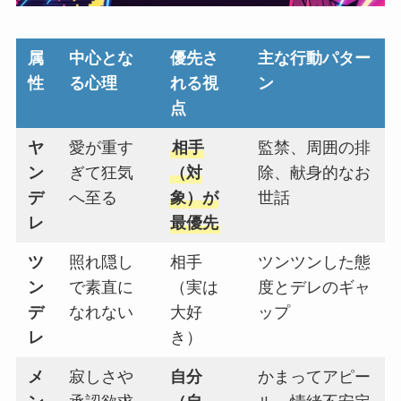
属
中心とな
優先さ
主な行動パター
性
る心理
れる視
ン
点
ヤ
愛が重す
相手
監禁、周囲の排
ン
ぎて狂気
（対
除、献身的なお
デ
へ至る
象）が
世話
レ
最優先
ツ
照れ隠し
相手
ツンツンした態
ン
で素直に
（実は
度とデレのギャ
デ
なれない
大好
ップ
レ
き）
メ
寂しさや
自分
かまってアピー